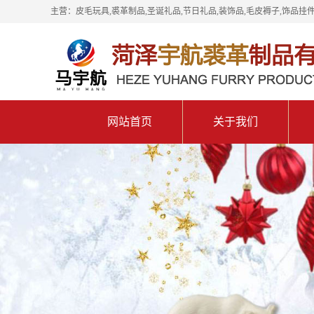
主营：皮毛玩具,裘革制品,圣诞礼品,节日礼品,装饰品,毛皮褥子,饰品挂件
网站首页
关于我们