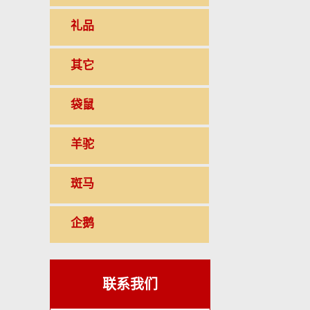
礼品
其它
袋鼠
羊驼
斑马
企鹅
联系我们