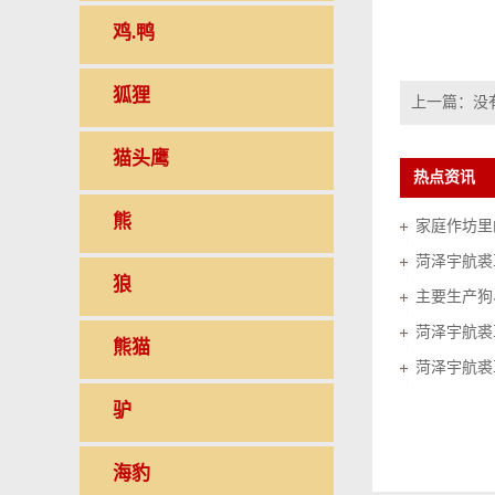
鸡.鸭
狐狸
上一篇：没
猫头鹰
热点资讯
熊
家庭作坊里的
菏泽宇航裘
狼
菏泽宇航裘
熊猫
菏泽宇航裘
驴
海豹