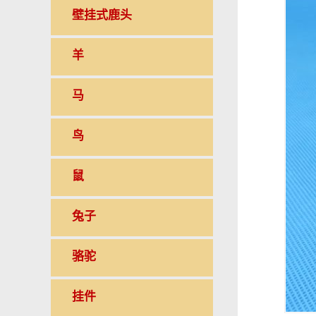
壁挂式鹿头
羊
马
鸟
鼠
兔子
骆驼
挂件