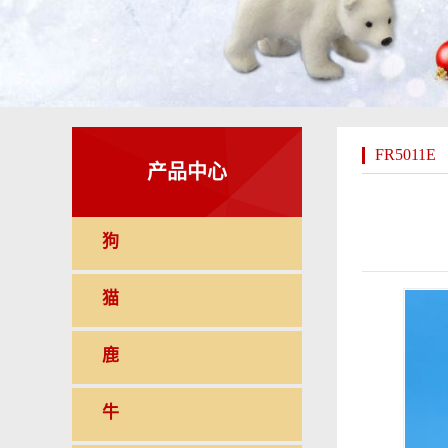
FR5011E
产品中心
狗
猫
鹿
牛