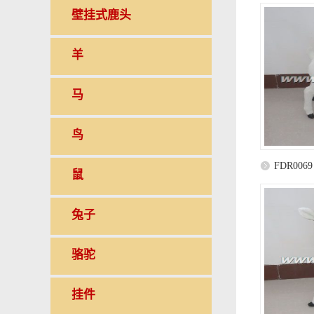
壁挂式鹿头
羊
马
鸟
FDR0069
鼠
兔子
骆驼
挂件