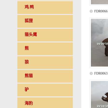
鸡.鸭
FDR0066
狐狸
猫头鹰
熊
狼
FDR0063
熊猫
驴
海豹