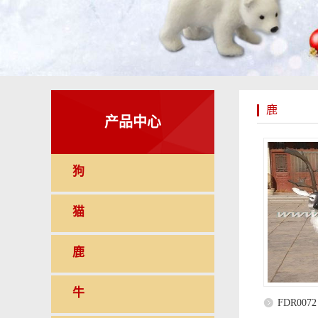
鹿
产品中心
狗
猫
鹿
牛
FDR0072