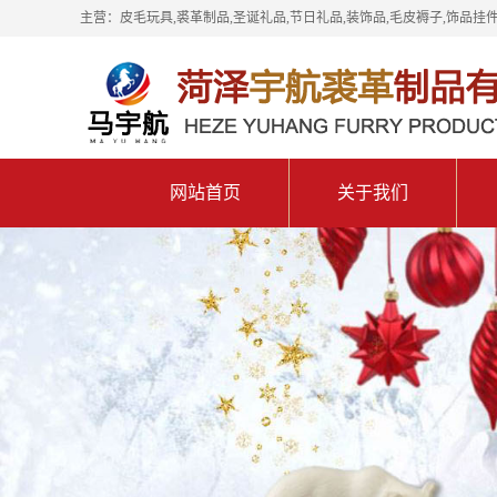
主营：皮毛玩具,裘革制品,圣诞礼品,节日礼品,装饰品,毛皮褥子,饰品挂件
网站首页
关于我们