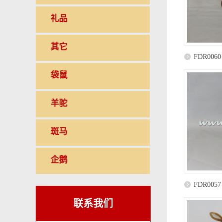
礼品
其它
FDR0060
袋鼠
羊驼
斑马
企鹅
FDR0057
联系我们