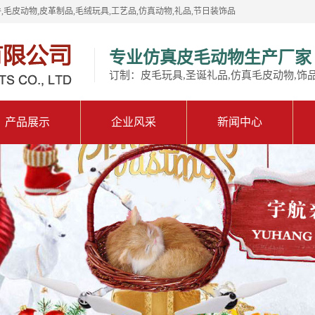
,毛皮动物,皮革制品,毛绒玩具,工艺品,仿真动物,礼品,节日装饰品
专业仿真皮毛动物生产厂家
订制：皮毛玩具,圣诞礼品,仿真毛皮动物,饰
产品展示
企业风采
新闻中心