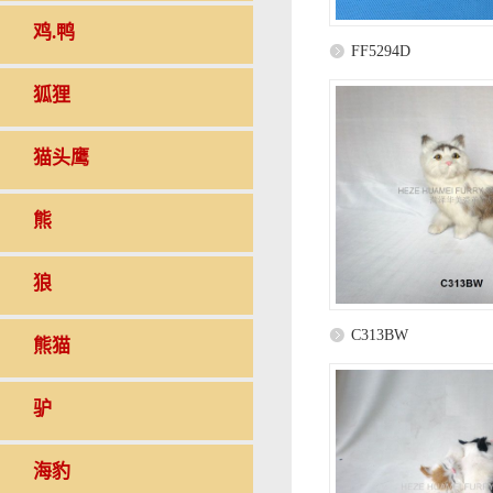
鸡.鸭
FF5294D
狐狸
猫头鹰
熊
狼
C313BW
熊猫
驴
海豹