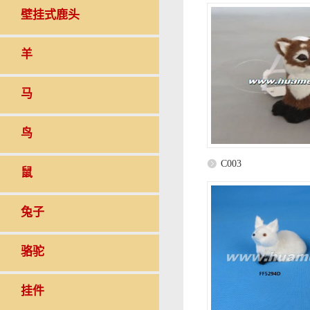
壁挂式鹿头
羊
马
鸟
C003
鼠
兔子
骆驼
挂件