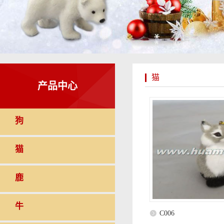
猫
产品中心
狗
猫
鹿
牛
C006