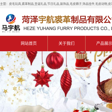
主营：皮毛玩具,裘革制品,圣诞礼品,节日礼品,装饰品,毛皮褥子,饰品挂件,毛皮动物,皮
网站首页
关于我们
产品展