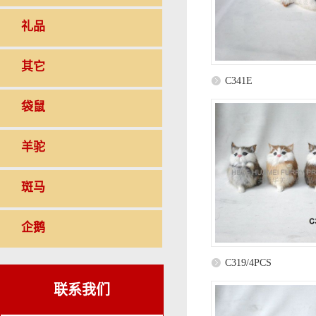
礼品
其它
C341E
袋鼠
羊驼
斑马
企鹅
C319/4PCS
联系我们