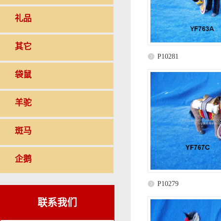
礼品
其它
P10281
袋鼠
羊驼
斑马
企鹅
P10279
联系我们