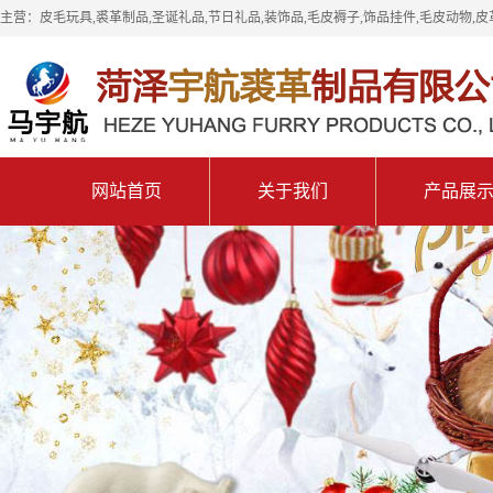
主营：皮毛玩具,裘革制品,圣诞礼品,节日礼品,装饰品,毛皮褥子,饰品挂件,毛皮动物,皮
网站首页
关于我们
产品展