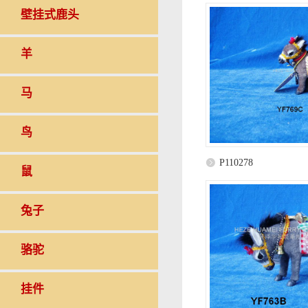
壁挂式鹿头
羊
马
鸟
P110278
鼠
兔子
骆驼
挂件