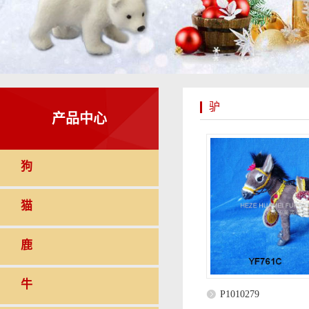
驴
产品中心
狗
猫
鹿
牛
P1010279