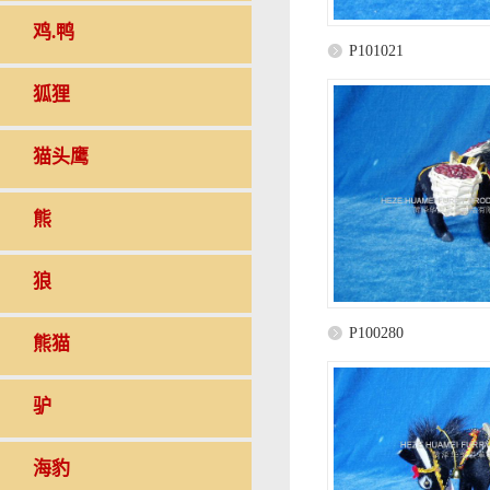
鸡.鸭
P101021
狐狸
猫头鹰
熊
狼
P100280
熊猫
驴
海豹