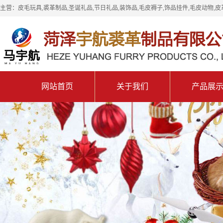
主营：皮毛玩具,裘革制品,圣诞礼品,节日礼品,装饰品,毛皮褥子,饰品挂件,毛皮动物,皮
网站首页
关于我们
产品展