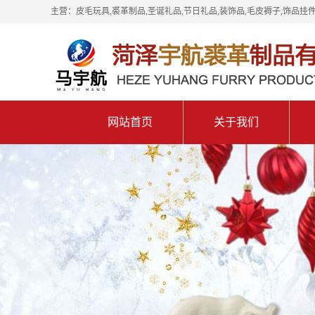
主营：皮毛玩具,裘革制品,圣诞礼品,节日礼品,装饰品,毛皮褥子,饰品挂件
网站首页
关于我们