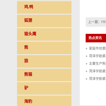
鸡.鸭
狐狸
上一篇：
FR
猫头鹰
热点资讯
熊
家庭作坊里的
菏泽宇航裘
狼
菏泽宇航裘
熊猫
菏泽宇航裘
驴
海豹