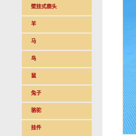
壁挂式鹿头
羊
马
鸟
鼠
兔子
骆驼
挂件