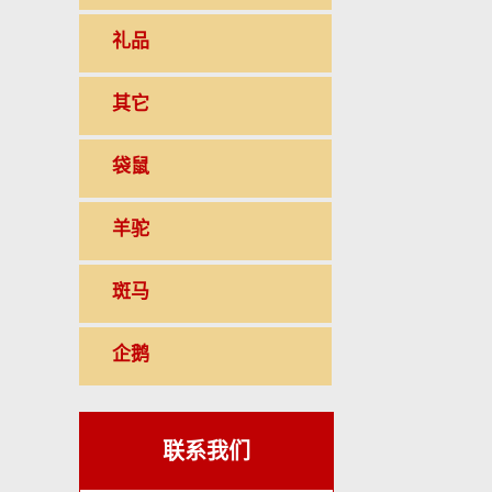
礼品
其它
袋鼠
羊驼
斑马
企鹅
联系我们