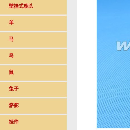
壁挂式鹿头
羊
马
鸟
鼠
兔子
骆驼
挂件