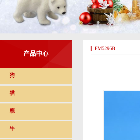
FM5296B
产品中心
狗
猫
鹿
牛