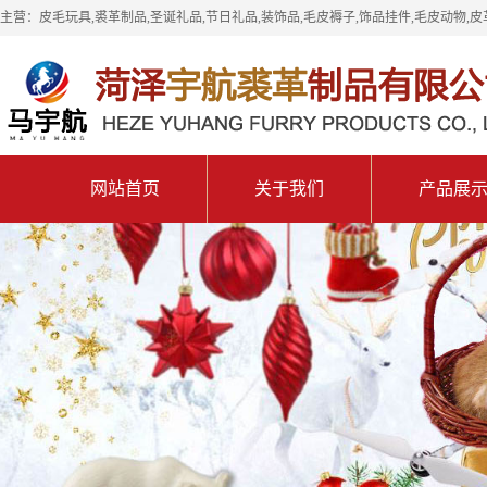
主营：皮毛玩具,裘革制品,圣诞礼品,节日礼品,装饰品,毛皮褥子,饰品挂件,毛皮动物,皮
网站首页
关于我们
产品展