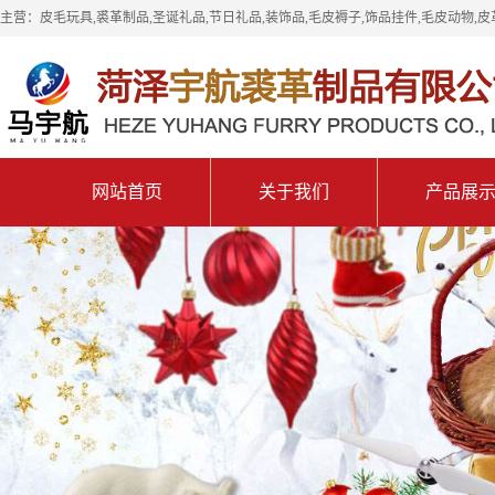
主营：皮毛玩具,裘革制品,圣诞礼品,节日礼品,装饰品,毛皮褥子,饰品挂件,毛皮动物,皮
网站首页
关于我们
产品展