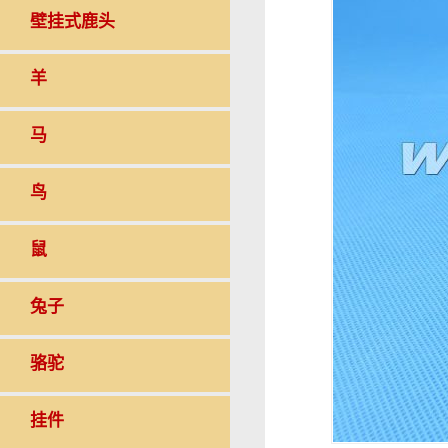
壁挂式鹿头
羊
马
鸟
鼠
兔子
骆驼
挂件