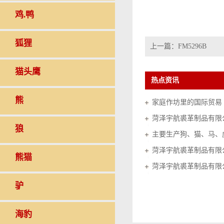
鸡.鸭
狐狸
上一篇：
FM5296B
猫头鹰
热点资讯
熊
家庭作坊里的国际贸易（20
菏泽宇航裘革制品有限
狼
菏泽宇航裘革制品有限
熊猫
菏泽宇航裘革制品有限
驴
海豹