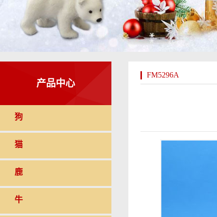
FM5296A
产品中心
狗
猫
鹿
牛