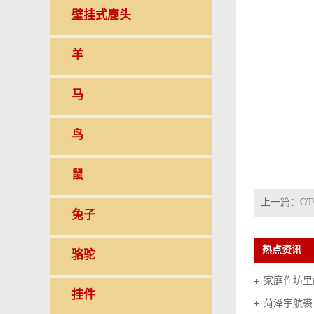
壁挂式鹿头
羊
马
鸟
鼠
上一篇：
OT
兔子
热点资讯
骆驼
家庭作坊里的
挂件
菏泽宇航裘