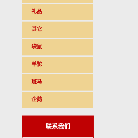
礼品
其它
袋鼠
羊驼
斑马
企鹅
联系我们