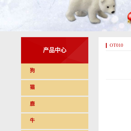
OT010
产品中心
狗
猫
鹿
牛