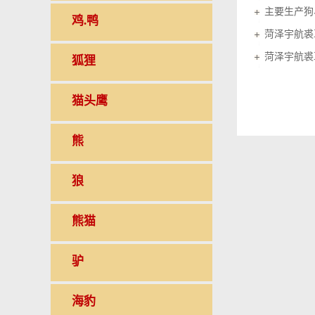
鸡.鸭
菏泽宇航裘
菏泽宇航裘
狐狸
猫头鹰
熊
狼
熊猫
驴
海豹