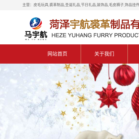
主营：皮毛玩具,裘革制品,圣诞礼品,节日礼品,装饰品,毛皮褥子,饰品挂件
网站首页
关于我们