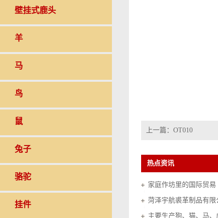
壁挂式鹿头
羊
马
鸟
鼠
上一篇：
OT010
兔子
热点资讯
骆驼
家庭作坊里的国际贸易（20
菏泽宇航裘革制品有限
挂件