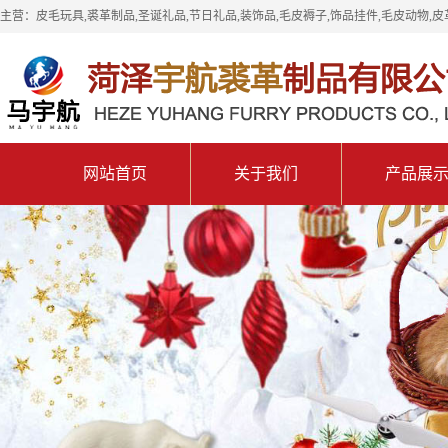
主营：皮毛玩具,裘革制品,圣诞礼品,节日礼品,装饰品,毛皮褥子,饰品挂件,毛皮动物,皮
网站首页
关于我们
产品展