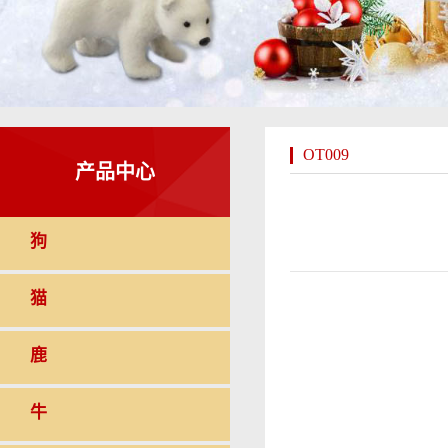
OT009
产品中心
狗
猫
鹿
牛