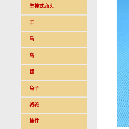
壁挂式鹿头
羊
马
鸟
鼠
兔子
骆驼
挂件