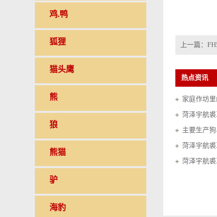
鸡.鸭
狐狸
上一篇：
FH
猫头鹰
热点资讯
熊
家庭作坊里的
菏泽宇航裘
狼
菏泽宇航裘
熊猫
菏泽宇航裘
驴
海豹