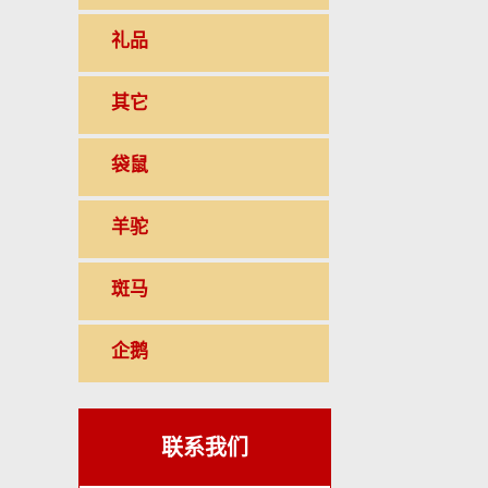
礼品
其它
袋鼠
羊驼
斑马
企鹅
联系我们