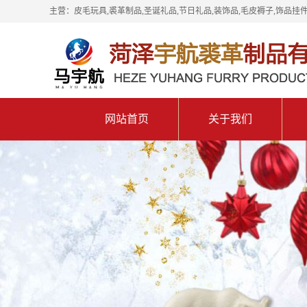
主营：皮毛玩具,裘革制品,圣诞礼品,节日礼品,装饰品,毛皮褥子,饰品挂件
网站首页
关于我们