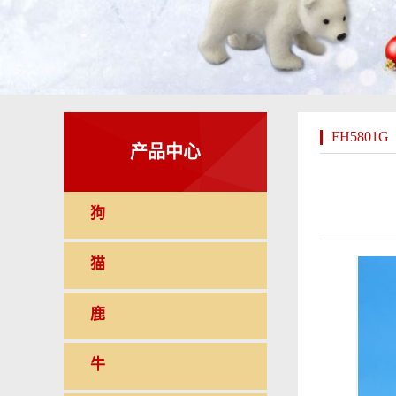
FH5801G
产品中心
狗
猫
鹿
牛