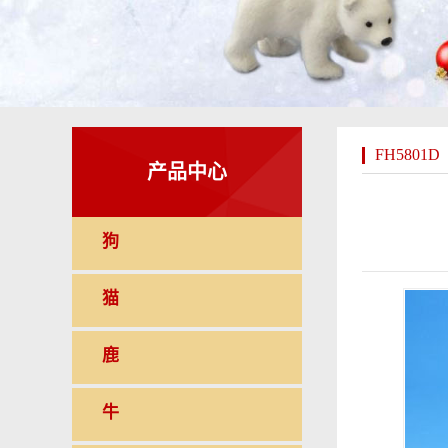
FH5801D
产品中心
狗
猫
鹿
牛