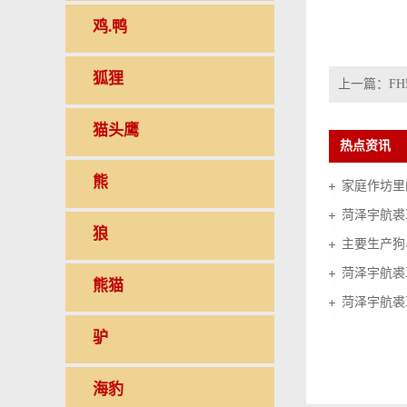
鸡.鸭
狐狸
上一篇：
FH
猫头鹰
热点资讯
熊
家庭作坊里的
菏泽宇航裘
狼
菏泽宇航裘
熊猫
菏泽宇航裘
驴
海豹