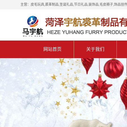
主营：皮毛玩具,裘革制品,圣诞礼品,节日礼品,装饰品,毛皮褥子,饰品挂件
网站首页
关于我们