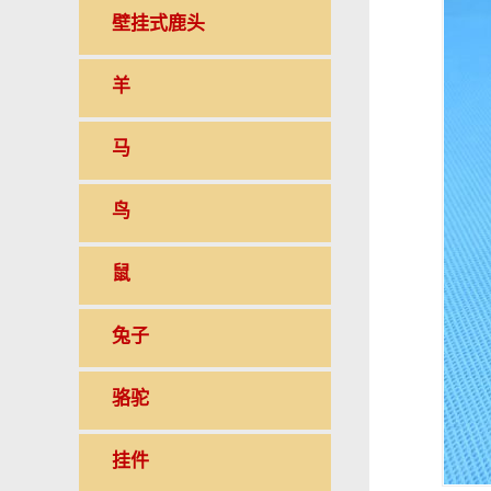
壁挂式鹿头
羊
马
鸟
鼠
兔子
骆驼
挂件