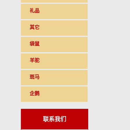
礼品
其它
袋鼠
羊驼
斑马
企鹅
联系我们